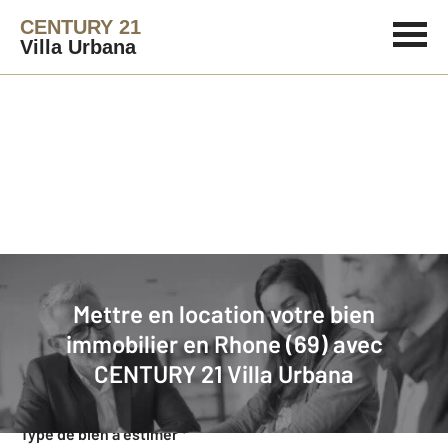
CENTURY 21
Villa Urbana
Agence immobilière
Mettre en location
Mettre en location votre bien
Faites estimer gratuitement votre
immobilier en Rhone (69) avec
bien en location
CENTURY 21 Villa Urbana
Concernant votre bien
Type de bien à estimer
*