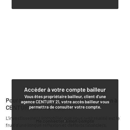
Accéder à votre compte bailleur
Vous êtes propriétaire bailleur, client d’une
Pourquoi confier la location de mon bien à
agence CENTURY 21, votre accès bailleur vous
CENTURY 21 Villa Urbana
?
permettra de consulter votre compte.
L'investissement immobilier que vous avez réalisé est le
Me connecter à mon compte
fruit d'une longue réflexion et d'efforts financiers