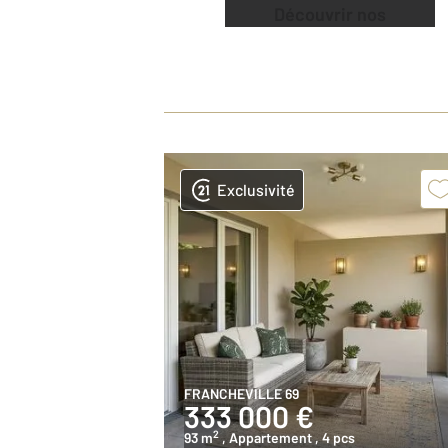
Découvrir nos
offres
Exclusivité
FRANCHEVILLE 69
333 000 €
2
93 m
, Appartement
, 4 pcs