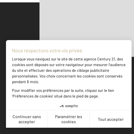
Parlons de vous, parlons biens
500 m
©
Mappy
Votre agence est notée
Achat
Vente
8,8
/
10