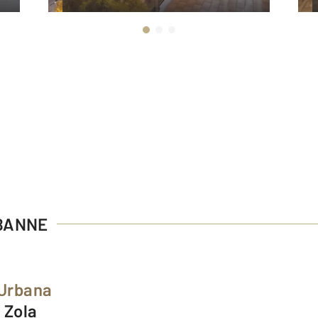
RBANNE
 Urbana
 Zola