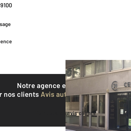
69100
ssage
agence
Notre agence est notée
8,8/10
r nos clients
Avis authentifiés par Qualite
Voir tous les avis clients