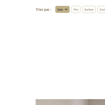
Trier par :
Date
Prix
Surface
Excl