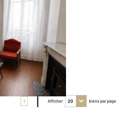
1
Afficher
biens par page