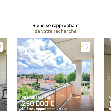
Biens se rapprochant
de votre recherche
VILLEURBANNE 69
V
250 000 €
2
89,2 m
, Appartement
, 4 pcs
6