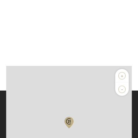
+
-
Parlons de vous, parlons biens
Votre compte :