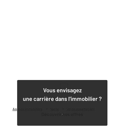
1
Vous envisagez
une carrière dans l'immobilier ?
Agence immobilière
Vente
Vente appartement
Découvrir nos offres