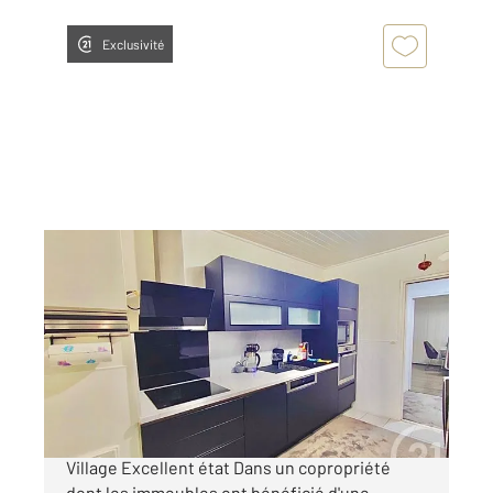
Exclusivité
VAULX EN VELIN 69
2
79,81 m
, 4 pièces
Ref : 135142
Appartement F4 à vendre
155 000 €
À vendre Appartement T4 à Vaulx-en-Velin
Village Excellent état Dans un copropriété
dont les immeubles ont bénéficié d'une