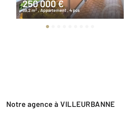
250 000 €
1
2
89,2 m
, Appartement
, 4 pcs
60
Notre agence à VILLEURBANNE