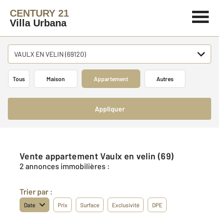
CENTURY 21
Villa Urbana
VAULX EN VELIN (69120)
Tous
Maison
Appartement
Autres
Appliquer
Vente appartement Vaulx en velin (69)
2 annonces immobilières :
Trier par :
Date
Prix
Surface
Exclusivité
DPE